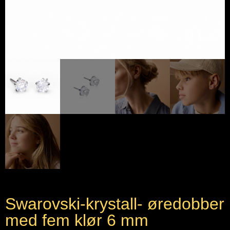
Swarovski-krystall- øredobber
med fem klør 6 mm