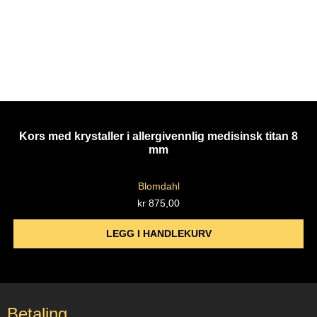
Kors med krystaller i allergivennlig medisinsk titan 8
mm
Blomdahl
kr
875,00
LEGG I HANDLEKURV
Betaling