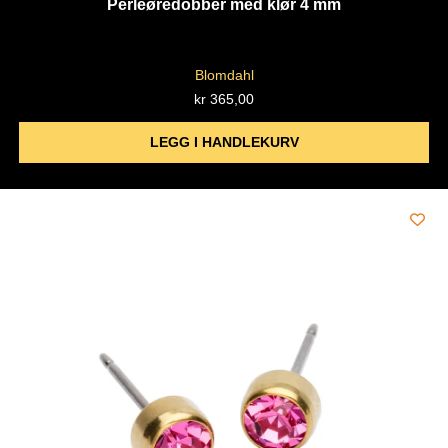
Perleøredobber med klør 4 mm
Blomdahl
kr
365,00
LEGG I HANDLEKURV