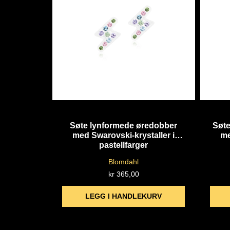
Quick View
Søte lynformede øredobber
Søte
med Swarovski-krystaller i
me
pastellfarger
Blomdahl
kr
365,00
LEGG I HANDLEKURV