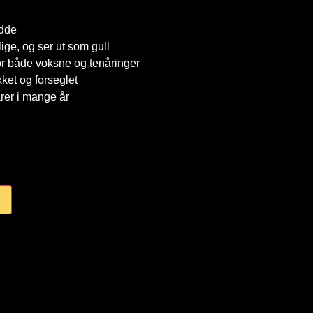
dde
lige, og ser ut som gull
r både voksne og tenåringer
ket og forseglet
rer i mange år
v