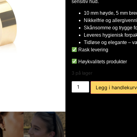
sensitiv hud.
10 mm høyde, 5 mm bre
Nikkelfrie og allergivenn
Skånsomme og trygge fo
Leveres hygienisk forpak
Tidløse og elegante – va
Rask levering
Høykvalitets produkter
3 på lager
Legg i handlekur