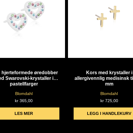
Quick View
Quick View
 hjerteformede øredobber
Kors med krystaller i
d Swarovski-krystaller i
allergivennlig medisinsk t
pastellfarger
mm
Blomdahl
Blomdahl
kr
365,00
kr
725,00
LES MER
LEGG I HANDLEKURV