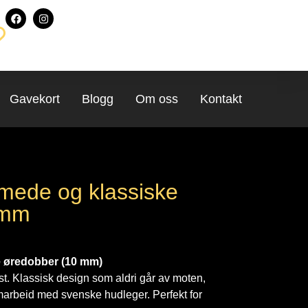
Gavekort
Blogg
Om oss
Kontakt
mede og klassiske
 mm
e øredobber (10 mm)
fest. Klassisk design som aldri går av moten,
samarbeid med svenske hudleger. Perfekt for