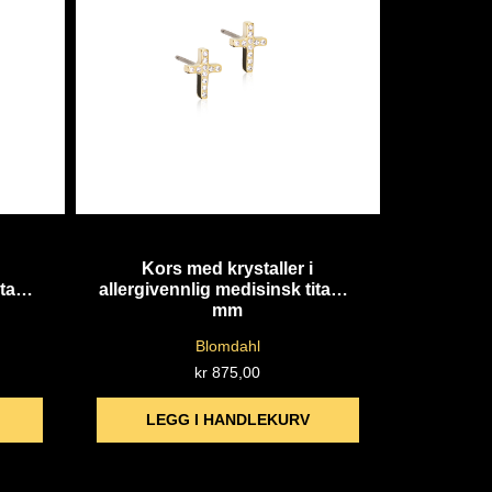
Quick View
Kors med krystaller i
itan 8
allergivennlig medisinsk titan 8
mm
Blomdahl
kr
875,00
LEGG I HANDLEKURV