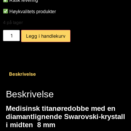
Rask levering
Høykvalitets produkter
4 på lager
Legg i handlekurv
Beskrivelse
Beskrivelse
Medisinsk titanøredobbe med en
diamantlignende Swarovski-krystall
i midten 8 mm