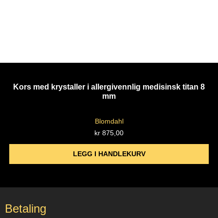
Kors med krystaller i allergivennlig medisinsk titan 8
mm
Blomdahl
kr
875,00
LEGG I HANDLEKURV
Betaling