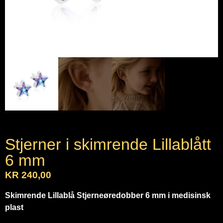
Stjerner i skimrende Lillablått
6 mm
KR
240,00
Skimrende Lillablå Stjerneøredobber 6 mm i medisinsk
plast