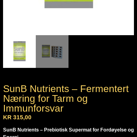
SunB Nutrients – Fermentert
Næring for Tarm og
Immunforsvar
KR
315,00
SunB Nutrients – Prebiotisk Supermat for Fordøyelse og