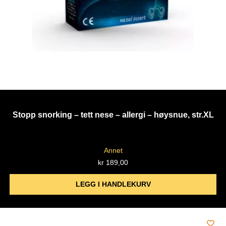
Stopp snorking – tett nese – allergi – høysnue, str.XL
Annet
kr
189,00
LEGG I HANDLEKURV