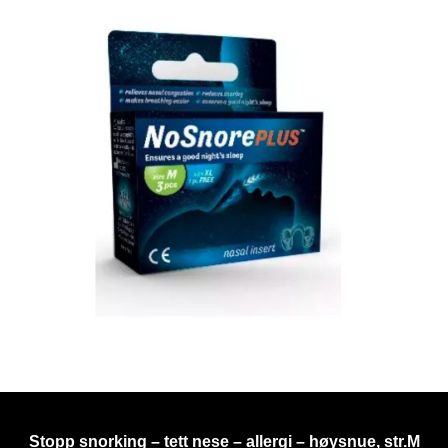
Stopp snorking – tett nese – allergi – høysnue, str.M