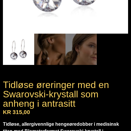
Tidløse øreringer med en
Swarovski-krystall som
anheng i antrasitt
KR
315,00
Tidløse, allergivennlige hengeøredobber i medisinsk