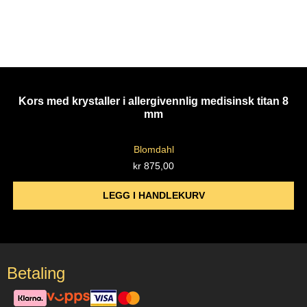
Kors med krystaller i allergivennlig medisinsk titan 8
mm
Blomdahl
kr
875,00
LEGG I HANDLEKURV
Betaling